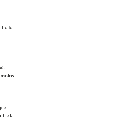
tre le
bés
 moins
iqué
ntre la