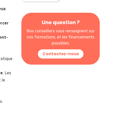
eux
Une question ?
orcer
Nos conseillers vous renseignent sur
nos formations, et les financements
ent-
possibles.
Contactez-nous
ratique
re
. Les
 le
s.