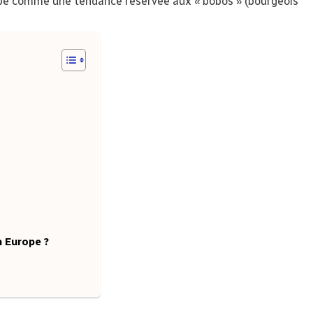
ébé comme une tendance réservée aux « bobos » (bourgeois
n Europe ?