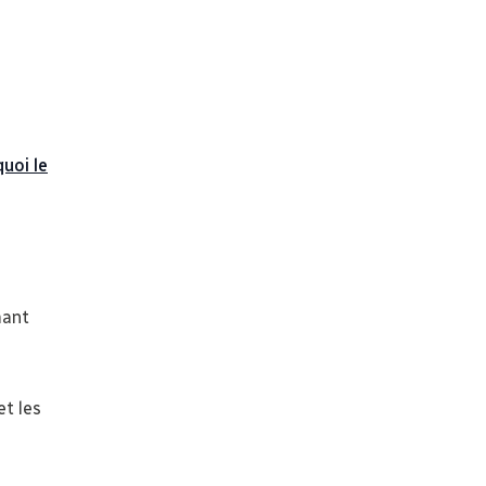
uoi le
mant
t les