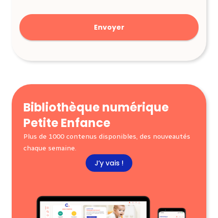
Bibliothèque numérique
Petite Enfance
Plus de 1000 contenus disponibles, des nouveautés
chaque semaine.
J’y vais !