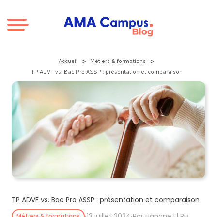
Aller au contenu
>
>
Accueil
Métiers & formations
TP ADVF vs. Bac Pro ASSP : présentation et comparaison
TP ADVF vs. Bac Pro ASSP : présentation et comparaison
⸱
13 juillet 2024
⸱
Par Hanane El Riz
Métiers & formations