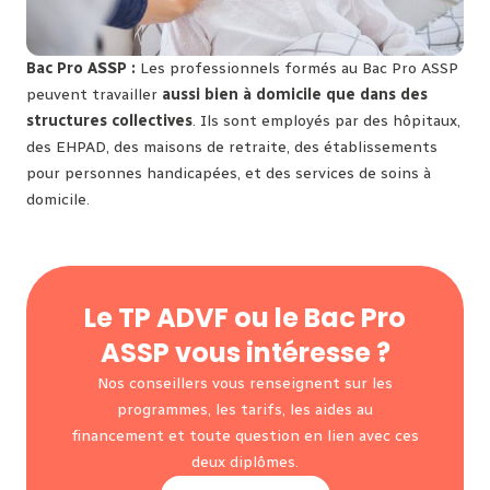
Bac Pro ASSP :
Les professionnels formés au Bac Pro ASSP
peuvent travailler
aussi bien à domicile que dans des
structures collectives
. Ils sont employés par des hôpitaux,
des EHPAD, des maisons de retraite, des établissements
pour personnes handicapées, et des services de soins à
domicile.
Le TP ADVF ou le Bac Pro
ASSP vous intéresse ?
Nos conseillers vous renseignent sur les
programmes, les tarifs, les aides au
financement et toute question en lien avec ces
deux diplômes.