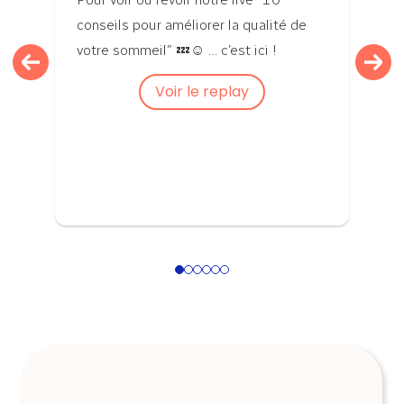
conseils pour améliorer la qualité de
votre sommeil” 💤☺️ … c’est ici !
Voir le replay
1
2
3
4
5
6