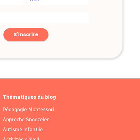
Nom
Thématiques du blog
Pédagogie Montessori
Approche Snoezelen
Autisme infantile
Activités d’éveil