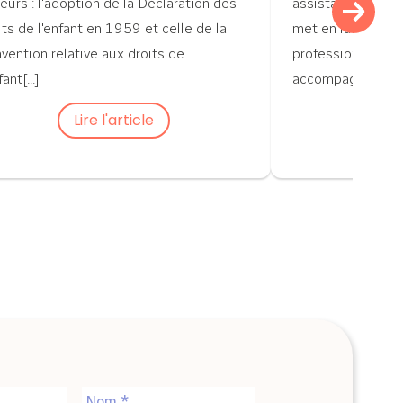
eurs : l'adoption de la Déclaration des
assistants matern
its de l'enfant en 1959 et celle de la
met en lumière le
vention relative aux droits de
professionnels qu
fant[...]
accompagnent et s
Lire l'article
Li