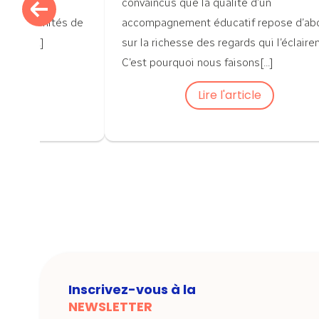
ployés du
convaincus que la qualité d’un
s opportunités de
accompagnement éducatif repose d’ab
ment[...]
sur la richesse des regards qui l’éclairen
C’est pourquoi nous faisons[...]
cle
Lire l'article
Inscrivez-vous à la
NEWSLETTER