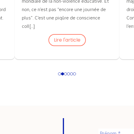
mondiale de la non-violence éducative. Et
maj
ord
non, ce n’est pas “encore une journée de
dro
t.
plus”. C’est une piqûre de conscience
Con
coll[...]
l'en
Lire l'article
1
2
3
4
5
6
Nom
*