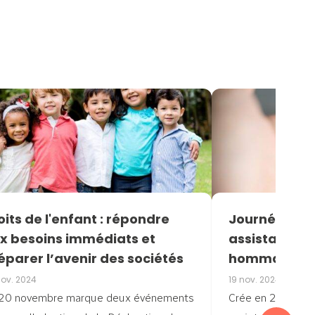
oits de l'enfant : répondre
Journée nati
x besoins immédiats et
assistantes 
éparer l’avenir des sociétés
hommage à u
nov. 2024
19 nov. 2024
20 novembre marque deux événements
Crée en 2005, la 