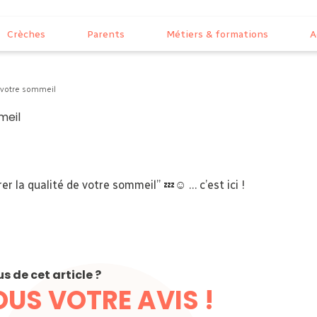
Crèches
Parents
Métiers & formations
A
e votre sommeil
meil
er la qualité de votre sommeil” 💤☺️ … c’est ici !
 de cet article ?
OUS VOTRE AVIS !